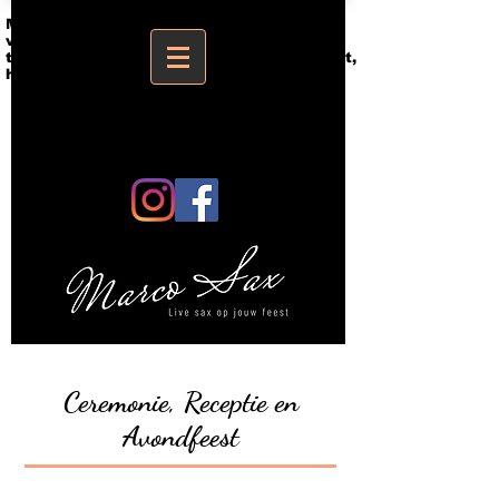
Marco sax saxofonist limburg antwerpen
vlaams-brabant live artiest op uw
trouwfeest, party, bedrijfsfeest, evenement,
huwelijk
Ceremonie, Receptie en
Avondfeest